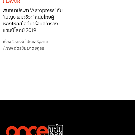
FLAVOR
สนทนาประสา ‘Aeropress’ กับ
‘เบญจ เขมาชีวะ’ หนุ่มไทยผู้
หลงใหลสโลว์บาร์จนคว้ารอง
แชมป์โลกปี 2019
เรื่อง
จิรารัชต์ ประเสริฐลาภ
/
ภาพ
ฉัตรชัย มาตยภูธร