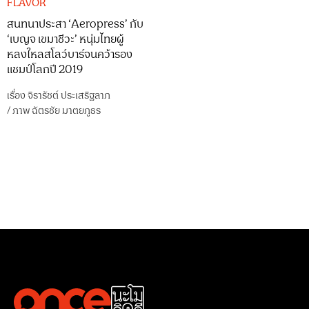
FLAVOR
สนทนาประสา ‘Aeropress’ กับ
‘เบญจ เขมาชีวะ’ หนุ่มไทยผู้
หลงใหลสโลว์บาร์จนคว้ารอง
แชมป์โลกปี 2019
เรื่อง
จิรารัชต์ ประเสริฐลาภ
/
ภาพ
ฉัตรชัย มาตยภูธร