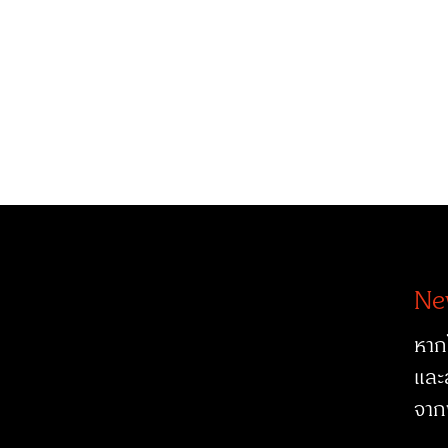
Ne
หาก
และ
จาก