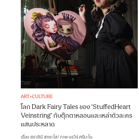
ART+CULTURE
โลก Dark Fairy Tales ของ ‘StuffedHeart
Veinstring’ กับตุ๊กตาหลอนและเหล่าตัวละคร
แสนประหลาด
เรื่อง
สุธาสินี สุทธะโส
/
ภาพ
นรวีร์ ศรีมะโน