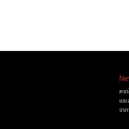
Ne
หาก
และ
จาก