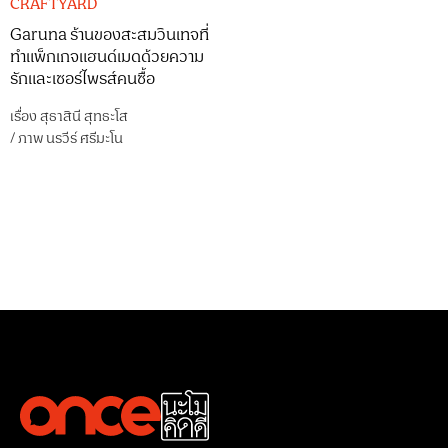
CRAFTYARD
Garuna ร้านของสะสมวินเทจที่
ทำแพ็กเกจแฮนด์เมดด้วยความ
รักและเซอร์ไพรส์คนซื้อ
เรื่อง
สุธาสินี สุทธะโส
/
ภาพ
นรวีร์ ศรีมะโน