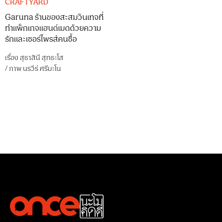
CRAFTYARD
Garuna ร้านของสะสมวินเทจที่
ทำแพ็กเกจแฮนด์เมดด้วยความ
รักและเซอร์ไพรส์คนซื้อ
เรื่อง
สุธาสินี สุทธะโส
/
ภาพ
นรวีร์ ศรีมะโน