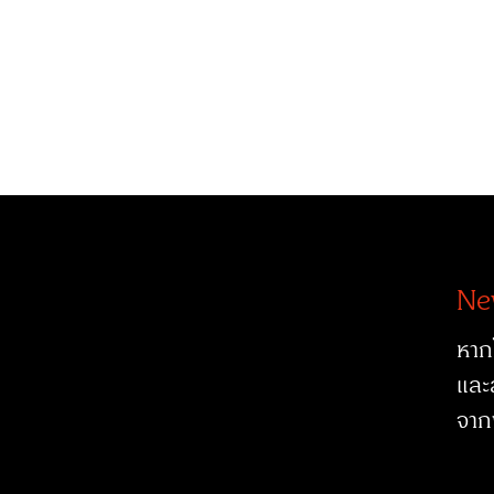
Ne
หาก
และ
จาก