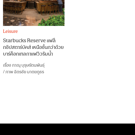
Leisure
Starbucks Reserve แฟล็
กชิปสตาร์บัคส์ เหนือชั้นกว่าด้วย
บาร์ค็อกเทลกาแฟวิวริมน้ำ
เรื่อง
ภาณุ บุรุษรัตนพันธุ์
/
ภาพ
ฉัตรชัย มาตยภูธร