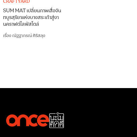
CRAFTYARD
SUM MAT เปลี่ยนภาพเสื่อจัน
ทบูรสุริยาแห่งบางสระเก้าสู่งา
นคราฟต์ไลฟ์สไตล์
เรื่อง
ณัฐฐาภรณ์ ศิริสลุง