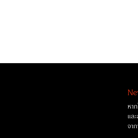
Ne
หาก
และ
จาก