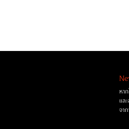
Ne
หาก
และ
จาก