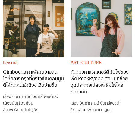
Leisure
ART+CULTURE
Gimbocha คาเฟ่คุณยายสุด
ทักทายคาแรกเตอร์ผีกับไฟของ
โคซี่กลางกรุงที่ตั้งใจเป็นคอมมูนิ
พีค Peakkyboo ศิลปินที่ช่วย
ตีให้ทุกคนเข้าถึงชาจีนง่ายขึ้น
จุดประกายเปลวเพลิงให้ใคร
หลายคน
เรื่อง
จันทากานต์ จันทร์เพชร์
และ
ณัฐฐินันท์ วงศ์จีน
เรื่อง
จันทากานต์ จันทร์เพชร์
/
ภาพ
Annetology
/
ภาพ
ฉัตรชัย มาตยภูธร