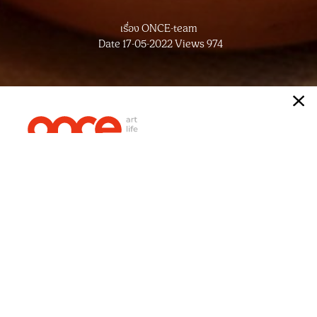
เรื่อง
ONCE-team
หากไม่อยากพลาดเทรนด์ และสาระดีๆ
สมัครรับ
Date 17-05-2022
Views 974
ข่าวสารจากพวกเราได้เลย
ใครที่หลงรักการทำสปา อย่าพลาดกับแพ็กเกจสปาทรีทเม้นท์
”อินเนอร์สเตรงท์” กับเทคนิคการนวดที่ช่วยผ่อนคลายจาก
ทุกความเมื่อยล้าตามมาตรฐาน สปาเซ็นวารี โรงแรมเซ็นทา
ราแกรนด์และบางกอกคอนเวนชันเซ็นเตอร์ เซ็นทรัลเวิลด์