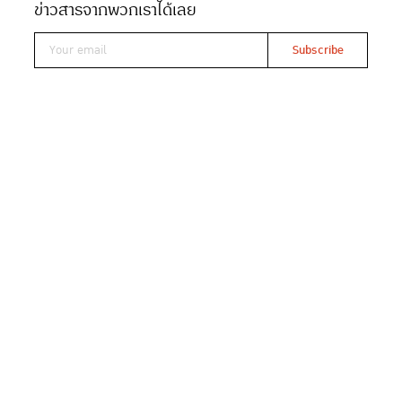
ข่าวสารจากพวกเราได้เลย
โชว์รูมสองแบรนด์หรูจากอิตาลี
Aster และ Lema โดย ชนินทร์
เอาใจคนรักเฟอร์นิเจอร์และของแต่งบ้าน เมื่อ ชนินทร์
(CHANINTR) แบรนด์ผู้นำเข้าเฟอร์นิเจอร์และของตกแต่ง
บ้านระดับเวิลด์คลาส ชวนพบกับโชว์รูมที่ออกแบบเป็นอาคาร
สองชั้น ตั้งอยู่ภายในโครงการ MONOPOLE ซอยสุขุมวิท 63
ระหว่างซอยเอกมัย 4 และซอยเอกมัย 6