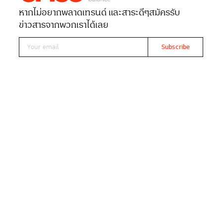
หากไม่อยากพลาดเทรนด์ และสาระดีๆ
สมัครรับ
Date 29-06-2022
Views 1150
ลาวาณา
ข่าวสารจากพวกเราได้เลย
เกาะสมุย รีสอร์ท
อนันตรา ลาวาณา เกาะสมุย รีสอร์ท เปิดตัว ‘แครบแช็ค –
Crab Shack” ร้านอาหารใหม่ติดชายหาด พร้อมเสิร์ฟอาหาร
ทะเลท้องถิ่นเกรดพรีเมียม และนำเข้าจากต่างประเทศ ร้านตั้ง
อยู่บนทำเลริมหาดเฉวง บริเวณของรีสอร์ท ที่ๆ สามารถดื่มด่ำ
กับบรรยากาศของธรรมชาติ และวิวเปิดโล่งที่มองท้องทะเล