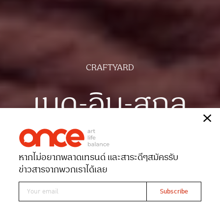
CRAFTYARD
เมด-อิน-สกล
เรื่อง
ณัฐฐาภรณ์ ศิริสลุง
ภาพ
ศิริน ม่วงมัน
หากไม่อยากพลาดเทรนด์ และสาระดีๆ
สมัครรับ
Date 11-01-2026
Views 1904
ข่าวสารจากพวกเราได้เลย