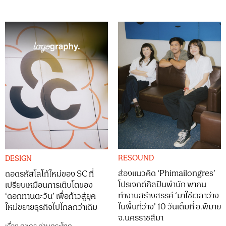
RESOUND
DESIGN
ส่องแนวคิด ‘Phimailongres’
ถอดรหัสโลโก้ใหม่ของ SC ที่
โปรเจกต์ศิลปินพำนัก พาคน
เปรียบเหมือนการเติบโตของ
ทำงานสร้างสรรค์ ‘มาใช้เวลาว่าง
‘ดอกทานตะวัน’ เพื่อก้าวสู่ยุค
ในพื้นที่ว่าง’ 10 วันเต็มที่ อ.พิมาย
ใหม่ขยายธุรกิจไปไกลกว่าเดิม
จ.นครราชสีมา