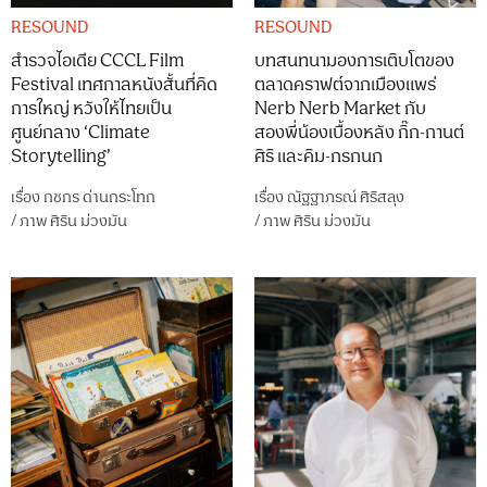
RESOUND
RESOUND
สำรวจไอเดีย CCCL Film
บทสนทนามองการเติบโตของ
Festival เทศกาลหนังสั้นที่คิด
ตลาดคราฟต์จากเมืองแพร่
การใหญ่ หวังให้ไทยเป็น
Nerb Nerb Market กับ
ศูนย์กลาง ‘Climate
สองพี่น้องเบื้องหลัง กิ๊ก-กานต์
Storytelling’
ศิริ และคิม-กรกนก
เรื่อง
กชกร ด่านกระโทก
เรื่อง
ณัฐฐาภรณ์ ศิริสลุง
/
ภาพ
ศิริน ม่วงมัน
/
ภาพ
ศิริน ม่วงมัน