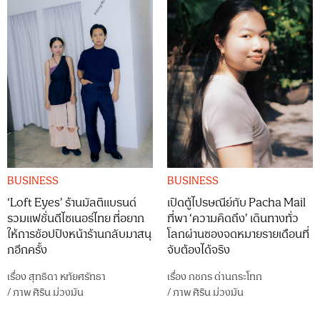
BUSINESS
BUSINESS
‘Loft Eyes’ ร้านมัลติแบรนด์
เปิดตู้ไปรษณีย์กับ Pacha Mail
รวมแฟชั่นดีไซเนอร์ไทย ที่อยาก
ที่พา ‘ความคิดถึง’ เดินทางทั่ว
ให้การช้อปปิงหน้าร้านกลับมาสนุ
โลกผ่านซองจดหมายรายเดือนที่
กอีกครั้ง
จับต้องได้จริง
เรื่อง
สุทธิดา หทัยศรัทธา
เรื่อง
กชกร ด่านกระโทก
/
ภาพ
ศิริน ม่วงมัน
/
ภาพ
ศิริน ม่วงมัน