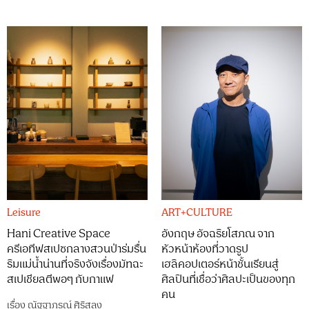
Leisure
ART+CULTURE
Hani Creative Space
อังกฤษ อัจฉริยโสภณ จาก
ครีเอทีฟสเปซกลางสวนป่าร่มรื่น
หัวหน้าห้องที่วาดรูป
ริมแม่น้ำน่านที่จริงจังเรื่องมัทฉะ
เฮลิคอปเตอร์หน้าชั้นเรียนสู่
สเปเชียลตีพอๆ กับกาแฟ
ศิลปินที่เชื่อว่าศิลปะเป็นของทุก
คน
เรื่อง
ณัฐฐาภรณ์ ศิริสลุง