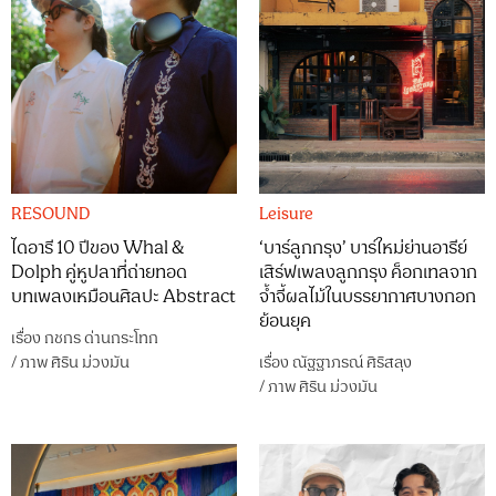
RESOUND
Leisure
ไดอารี 10 ปีของ Whal &
‘บาร์ลูกกรุง’ บาร์ใหม่ย่านอารีย์
Dolph คู่หูปลาที่ถ่ายทอด
เสิร์ฟเพลงลูกกรุง ค็อกเทลจาก
บทเพลงเหมือนศิลปะ Abstract
จ้ำจี้ผลไม้ในบรรยากาศบางกอก
ย้อนยุค
เรื่อง
กชกร ด่านกระโทก
/
ภาพ
ศิริน ม่วงมัน
เรื่อง
ณัฐฐาภรณ์ ศิริสลุง
/
ภาพ
ศิริน ม่วงมัน