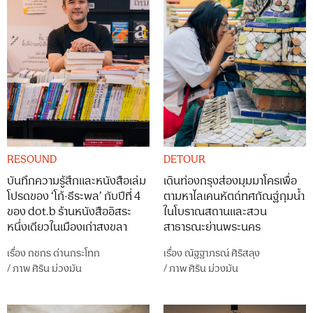
RESOUND
DETOUR
บันทึกความรู้สึกและหนังสือเล่ม
เดินท่องกรุงส่องมุมมาโครเพื่อ
โปรดของ ‘โก้-ธีระพล’ กับปีที่ 4
ตามหาไลเคนหัตถ์ทศกัณฐ์กุมน้ำ
ของ dot.b ร้านหนังสืออิสระ
ในโบราณสถานและสวน
หนึ่งเดียวในเมืองเก่าสงขลา
สาธารณะย่านพระนคร
เรื่อง
กชกร ด่านกระโทก
เรื่อง
ณัฐฐาภรณ์ ศิริสลุง
/
ภาพ
ศิริน ม่วงมัน
/
ภาพ
ศิริน ม่วงมัน