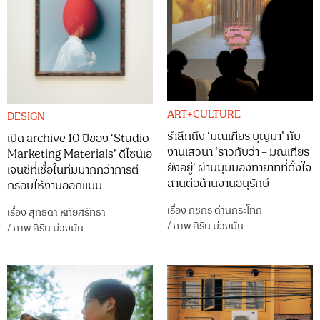
ART+CULTURE
DESIGN
รำลึกถึง ‘มณเฑียร บุญมา’ กับ
เปิด archive 10 ปีของ ‘Studio
งานเสวนา ‘ราวกับว่า – มณเฑียร
Marketing Materials’ ดีไซน์เอ
ยังอยู่’ ผ่านมุมมองทายาทที่ตั้งใจ
เจนซีที่เชื่อในทีมมากกว่าการตี
สานต่อด้านงานอนุรักษ์
กรอบให้งานออกแบบ
เรื่อง
กชกร ด่านกระโทก
เรื่อง
สุทธิดา หทัยศรัทธา
/
ภาพ
ศิริน ม่วงมัน
/
ภาพ
ศิริน ม่วงมัน