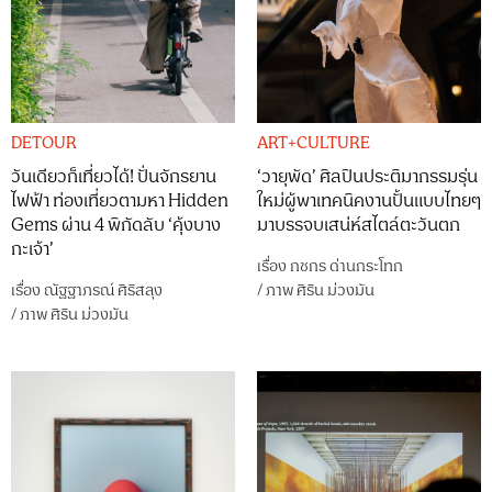
DETOUR
ART+CULTURE
วันเดียวก็เที่ยวได้! ปั่นจักรยาน
‘วายุพัด’ ศิลปินประติมากรรมรุ่น
ไฟฟ้า ท่องเที่ยวตามหา Hidden
ใหม่ผู้พาเทคนิคงานปั้นแบบไทยๆ
Gems ผ่าน 4 พิกัดลับ ‘คุ้งบาง
มาบรรจบเสน่ห์สไตล์ตะวันตก
กะเจ้า’
เรื่อง
กชกร ด่านกระโทก
เรื่อง
ณัฐฐาภรณ์ ศิริสลุง
/
ภาพ
ศิริน ม่วงมัน
/
ภาพ
ศิริน ม่วงมัน