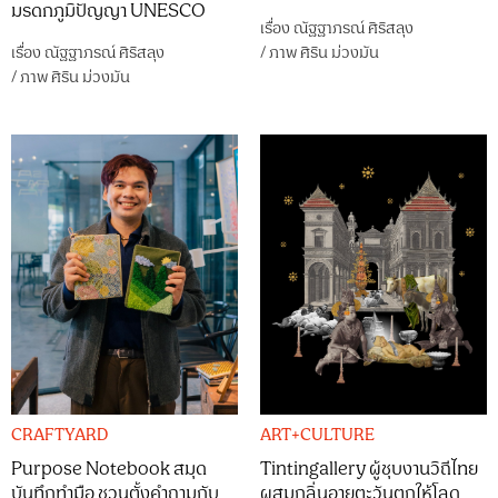
มรดกภูมิปัญญา UNESCO
เรื่อง
ณัฐฐาภรณ์ ศิริสลุง
เรื่อง
ณัฐฐาภรณ์ ศิริสลุง
/
ภาพ
ศิริน ม่วงมัน
/
ภาพ
ศิริน ม่วงมัน
CRAFTYARD
ART+CULTURE
Purpose Notebook สมุด
Tintingallery ผู้ชุบงานวิถีไทย
บันทึกทำมือ ชวนตั้งคำถามกับ
ผสมกลิ่นอายตะวันตกให้โลด