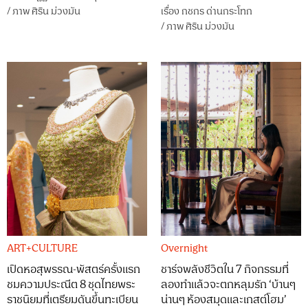
/
ภาพ
ศิริน ม่วงมัน
เรื่อง
กชกร ด่านกระโทก
/
ภาพ
ศิริน ม่วงมัน
ART+CULTURE
Overnight
เปิดหอสุพรรณ-พัสตร์ครั้งแรก
ชาร์จพลังชีวิตใน 7 กิจกรรมที่
ชมความประณีต 8 ชุดไทยพระ
ลองทำแล้วจะตกหลุมรัก ‘บ้านๆ
ราชนิยมที่เตรียมดันขึ้นทะเบียน
น่านๆ ห้องสมุดและเกสต์โฮม’