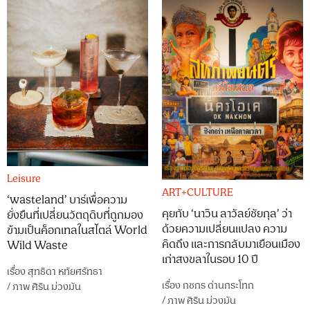
Leisure
ART+CULTURE
‘wasteland’ บาร์เพื่อความ
คุยกับ ‘นาวิน ลาวัลย์ชัยกุล’ ว่า
ยั่งยืนที่เปลี่ยนวัตถุดิบที่ถูกมอง
ด้วยความเปลี่ยนแปลง ความ
ข้ามเป็นค็อกเทลในสไตล์ World
คิดถึง และการกลับมาเยือนเมือง
Wild Waste
เก่าสงขลาในรอบ 10 ปี
เรื่อง
สุทธิดา หทัยศรัทธา
เรื่อง
กชกร ด่านกระโทก
/
ภาพ
ศิริน ม่วงมัน
/
ภาพ
ศิริน ม่วงมัน