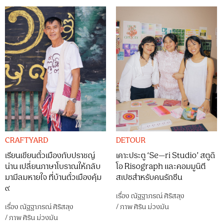
CRAFTYARD
DETOUR
เรียนเขียนตั๋วเมืองกับปราชญ์
เคาะประตู ‘Se—ri Studio’ สตูดิ
น่าน เปลี่ยนภาษาโบราณให้กลับ
โอ Risograph และคอมมูนิตี
มามีลมหายใจ ที่บ้านตั๋วเมืองคุ้ม
สเปซสำหรับคนรักซีน
๙
เรื่อง
ณัฐฐาภรณ์ ศิริสลุง
เรื่อง
ณัฐฐาภรณ์ ศิริสลุง
/
ภาพ
ศิริน ม่วงมัน
/
ภาพ
ศิริน ม่วงมัน