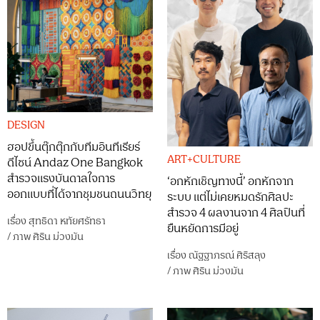
DESIGN
ฮอปขึ้นตุ๊กตุ๊กกับทีมอินทีเรียร์
ART+CULTURE
ดีไซน์ Andaz One Bangkok
สำรวจแรงบันดาลใจการ
‘อกหักเชิญทางนี้’ อกหักจาก
ออกแบบที่ได้จากชุมชนถนนวิทยุ
ระบบ แต่ไม่เคยหมดรักศิลปะ
สำรวจ 4 ผลงานจาก 4 ศิลปินที่
เรื่อง
สุทธิดา หทัยศรัทธา
ยืนหยัดการมีอยู่
/
ภาพ
ศิริน ม่วงมัน
เรื่อง
ณัฐฐาภรณ์ ศิริสลุง
/
ภาพ
ศิริน ม่วงมัน