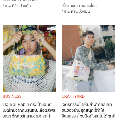
เรื่อง
กชกร ด่านกระโทก
เรื่อง
กชกร ด่านกระโทก
/
ภาพ
ศิริน ม่วงมัน
/
ภาพ
ศิริน ม่วงมัน
BUSINESS
CRAFTYARD
Hole of Babin กระเป๋าแฮนด์
‘จิตรกรรมไทยในย่าม’ คอลเลก
เมดไทยจากคนรุ่นใหม่เลือดสุพร
ชันของย่ามสุดสนุกที่ทำให้
รณฯ ที่หลงรักลายชามตราไก่-
จิตรกรรมไทยติดตัวเราไปได้ทุกที่