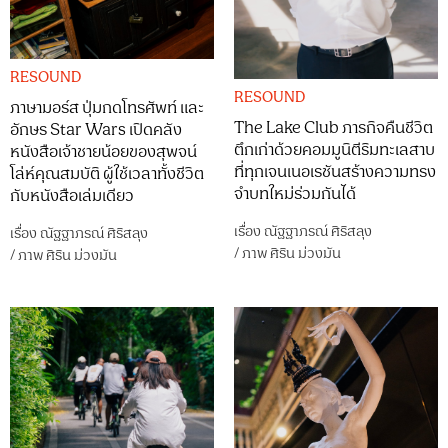
RESOUND
RESOUND
ภาษามอร์ส ปุ่มกดโทรศัพท์ และ
The Lake Club ภารกิจคืนชีวิต
อักษร Star Wars เปิดคลัง
ตึกเก่าด้วยคอมมูนิตีริมทะเลสาบ
หนังสือเจ้าชายน้อยของสุพจน์
ที่ทุกเจนเนอเรชันสร้างความทรง
โล่ห์คุณสมบัติ ผู้ใช้เวลาทั้งชีวิต
จำบทใหม่ร่วมกันได้
กับหนังสือเล่มเดียว
เรื่อง
ณัฐฐาภรณ์ ศิริสลุง
เรื่อง
ณัฐฐาภรณ์ ศิริสลุง
/
ภาพ
ศิริน ม่วงมัน
/
ภาพ
ศิริน ม่วงมัน