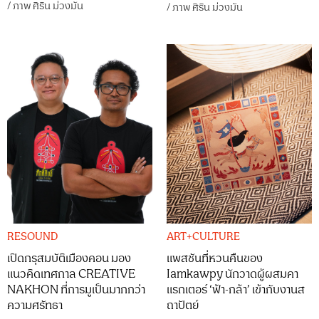
/
ภาพ
ศิริน ม่วงมัน
/
ภาพ
ศิริน ม่วงมัน
RESOUND
ART+CULTURE
เปิดกรุสมบัติเมืองคอน มอง
แพสชันที่หวนคืนของ
แนวคิดเทศกาล CREATIVE
Iamkawpy นักวาดผู้ผสมคา
NAKHON ที่การมูเป็นมากกว่า
แรกเตอร์ ‘ฟ้า-กล้า’ เข้ากับงานส
ความศรัทธา
ถาปัตย์