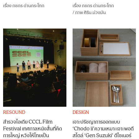
เรื่อง
กชกร ด่านกระโทก
เรื่อง
กชกร ด่านกระโทก
/
ภาพ
ศิริน ม่วงมัน
RESOUND
DESIGN
สำรวจไอเดีย CCCL Film
เจาะปรัชญาการออกแบบ
Festival เทศกาลหนังสั้นที่คิด
‘Chodo ii’ความเหมาะเจาะพอดี
การใหญ่ หวังให้ไทยเป็น
สไตล์ ‘Gen Suzuki’ ดีไซเนอร์