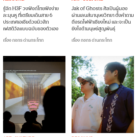
รู้จัก H3F วงฟังก์ไทยฟังง่าย
Jak of Ghosts ศิลปินผู้มอง
ละมุนหู ที่เตรียมเดินสาย 6
ผ่านเลนส์มานุษยวิทยา ตั้งคำถาม
ประเทศเอเชียด้วยมิวสิก
ถึงรถไฟฟ้าเชียงใหม่ และจะเป็น
เฟสติวัลแบบฉบับของตัวเอง
ยังไงถ้ามนุษย์สูญพันธุ์
เรื่อง
กชกร ด่านกระโทก
เรื่อง
กชกร ด่านกระโทก