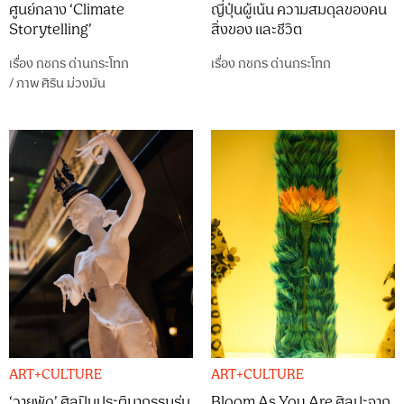
ศูนย์กลาง ‘Climate
ญี่ปุ่นผู้เน้น ความสมดุลของคน
Storytelling’
สิ่งของ และชีวิต
เรื่อง
กชกร ด่านกระโทก
เรื่อง
กชกร ด่านกระโทก
/
ภาพ
ศิริน ม่วงมัน
ART+CULTURE
ART+CULTURE
‘วายุพัด’ ศิลปินประติมากรรมรุ่น
Bloom As You Are ศิลปะจาก