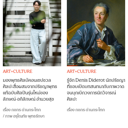
ART+CULTURE
ART+CULTURE
มองพุทธศิลป์คอนเซปชวล
รู้จัก Denis Diderot นักปรัชญา
ศิลปะสื่อผสมจากปรัชญาพุทธ
ที่ชอบเปิดบทสนทนากับภาพวาด
แท้ฉบับศิลปินรุ่นใหม่ของ
จนบุกเบิกวงการนักวิจารณ์
ลักษณ์-อภิลักษณ์ อำนวยสุข
ศิลปะ
เรื่อง
กชกร ด่านกระโทก
เรื่อง
กชกร ด่านกระโทก
/
ภาพ
อรุโณทัย พุทธรักษา