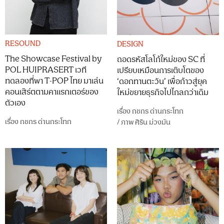
RESOUND
DESIGN
The Showcase Festival by
ถอดรหัสโลโก้ใหม่ของ SC ที่
POL HUIPRASERT เวที
เปรียบเหมือนการเติบโตของ
ทดลองที่พา T-POP ไทย มาเล่น
‘ดอกทานตะวัน’ เพื่อก้าวสู่ยุค
คอนเสิร์ตตามคาแรกเตอร์ของ
ใหม่ขยายธุรกิจไปไกลกว่าเดิม
ตัวเอง
เรื่อง
กชกร ด่านกระโทก
เรื่อง
กชกร ด่านกระโทก
/
ภาพ
ศิริน ม่วงมัน