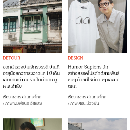
DETOUR
DESIGN
ออกสำรวจย่านจักรวรรดิ ย่านที่
Humor Sapiens นัก
อายุน้อยกว่าทรงวาดแค่ 1 ปี เดิน
สร้างสรรค์โปรดักต์สายพันธุ์
เล่นย่านเก่า กินร้านในตำนาน มู
ซนๆ ด้วยดีไซน์กวนๆ และมุก
ศาลเจ้าลับ
ตลก
เรื่อง
กชกร ด่านกระโทก
เรื่อง
กชกร ด่านกระโทก
/
ภาพ
พิมพ์ชนก อัสแสง
/
ภาพ
ศิริน ม่วงมัน