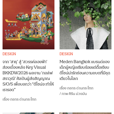
DESIGN
DESIGN
จาก ‘สาธุ’ สู่ ‘สวรรค์ลอยฟ้า’
Meden Bangkok แบรนด์ของ
ส่องเบื้องหลัง Key Visual
เด็กผู้หญิงเรียบร้อยแต่ดื้อเงียบ
BKKDW2026 ผลงาน ‘กอล์ฟ
ดีไซน์น่ารักซ่อนความขบถที่มีชุด
สราวุฒิ’ ศิลปินผู้ส่งสัญญาณ
เดียวในโลก
S/O/S เพื่อบอกว่า “ดีไซน์จะทำให้
เรื่อง
กชกร ด่านกระโทก
เรารอด”
/
ภาพ
ศิริน ม่วงมัน
เรื่อง
กชกร ด่านกระโทก