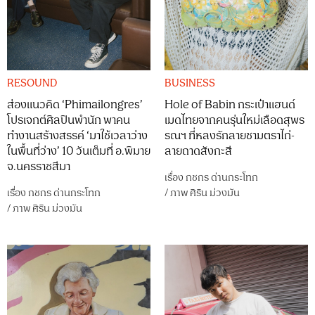
RESOUND
BUSINESS
ส่องแนวคิด ‘Phimailongres’
Hole of Babin กระเป๋าแฮนด์
โปรเจกต์ศิลปินพำนัก พาคน
เมดไทยจากคนรุ่นใหม่เลือดสุพร
ทำงานสร้างสรรค์ ‘มาใช้เวลาว่าง
รณฯ ที่หลงรักลายชามตราไก่-
ในพื้นที่ว่าง’ 10 วันเต็มที่ อ.พิมาย
ลายถาดสังกะสี
จ.นครราชสีมา
เรื่อง
กชกร ด่านกระโทก
เรื่อง
กชกร ด่านกระโทก
/
ภาพ
ศิริน ม่วงมัน
/
ภาพ
ศิริน ม่วงมัน