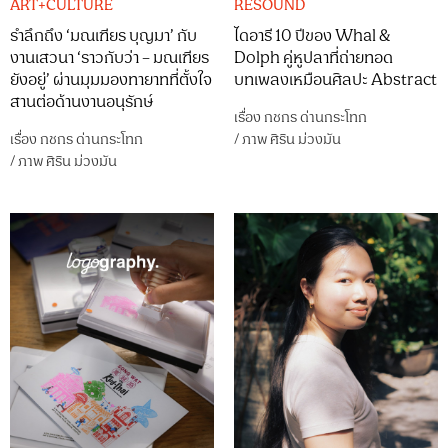
ART+CULTURE
RESOUND
รำลึกถึง ‘มณเฑียร บุญมา’ กับ
ไดอารี 10 ปีของ Whal &
งานเสวนา ‘ราวกับว่า – มณเฑียร
Dolph คู่หูปลาที่ถ่ายทอด
ยังอยู่’ ผ่านมุมมองทายาทที่ตั้งใจ
บทเพลงเหมือนศิลปะ Abstract
สานต่อด้านงานอนุรักษ์
เรื่อง
กชกร ด่านกระโทก
เรื่อง
กชกร ด่านกระโทก
/
ภาพ
ศิริน ม่วงมัน
/
ภาพ
ศิริน ม่วงมัน