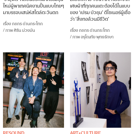
ใหม่ผู้พาเทคนิคงานปั้นแบบไทยๆ
เศษผ้าที่ทุกคนแตะต้องได้ในแบบ
มาบรรจบเสน่ห์สไตล์ตะวันตก
ของ ‘เปรม บัวชุม’ ดีไซเนอร์ผู้เชื่อ
ว่า ‘สิ่งทอล้วนมีชีวิต’
เรื่อง
กชกร ด่านกระโทก
/
ภาพ
ศิริน ม่วงมัน
เรื่อง
กชกร ด่านกระโทก
/
ภาพ
อรุโณทัย พุทธรักษา
RESOUND
ART+CULTURE