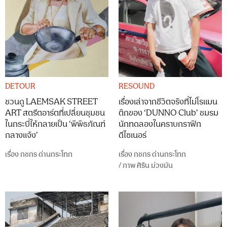
DETOUR
RESOUND
ชวนดู LAEMSAK STREET
เรื่องเล่าจากชีวิตจริงที่ไม่โรแมน
ART สตรีตอาร์ตที่เปลี่ยนชุมชน
ติกของ ‘DUNNO Club’ ชมรม
ในกระบี่ให้กลายเป็น ‘พิพิธภัณฑ์
นักทดลองในคราบกราฟิก
กลางแจ้ง’
ดีไซเนอร์
เรื่อง
กชกร ด่านกระโทก
เรื่อง
กชกร ด่านกระโทก
/
ภาพ
ศิริน ม่วงมัน