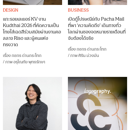
DESIGN
BUSINESS
แกะรอยเลเยอร์ KV งาน
เปิดตู้ไปรษณีย์กับ Pacha Mail
Kudthai 2026 ที่คัดความเป็น
ที่พา ‘ความคิดถึง’ เดินทางทั่ว
ไทยใส่เฉดสีร่วมสมัยผ่านงานคอ
โลกผ่านซองจดหมายรายเดือนที่
ลลาจ Riso และผู้คนแห่ง
จับต้องได้จริง
ทรงวาด
เรื่อง
กชกร ด่านกระโทก
เรื่อง
กชกร ด่านกระโทก
/
ภาพ
ศิริน ม่วงมัน
/
ภาพ
อรุโณทัย พุทธรักษา