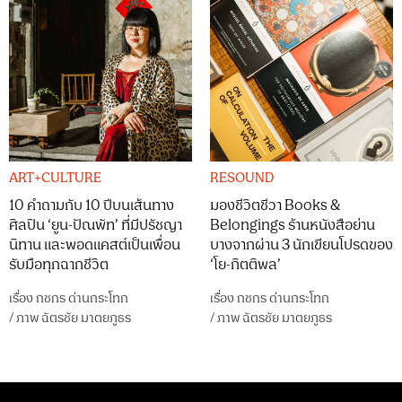
ART+CULTURE
RESOUND
10 คำถามกับ 10 ปีบนเส้นทาง
มองชีวิตชีวา Books &
ศิลปิน ‘ยูน-ปัณพัท’ ที่มีปรัชญา
Belongings ร้านหนังสือย่าน
นิทาน และพอดแคสต์เป็นเพื่อน
บางจากผ่าน 3 นักเขียนโปรดของ
รับมือทุกฉากชีวิต
‘โย-กิตติพล’
เรื่อง
กชกร ด่านกระโทก
เรื่อง
กชกร ด่านกระโทก
/
ภาพ
ฉัตรชัย มาตยภูธร
/
ภาพ
ฉัตรชัย มาตยภูธร