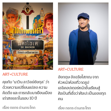
ART+CULTURE
ART+CULTURE
อังกฤษ อัจฉริยโสภณ จาก
คุยกับ ‘นาวิน ลาวัลย์ชัยกุล’ ว่า
หัวหน้าห้องที่วาดรูป
ด้วยความเปลี่ยนแปลง ความ
เฮลิคอปเตอร์หน้าชั้นเรียนสู่
คิดถึง และการกลับมาเยือนเมือง
ศิลปินที่เชื่อว่าศิลปะเป็นของทุก
เก่าสงขลาในรอบ 10 ปี
คน
เรื่อง
กชกร ด่านกระโทก
เรื่อง
กชกร ด่านกระโทก