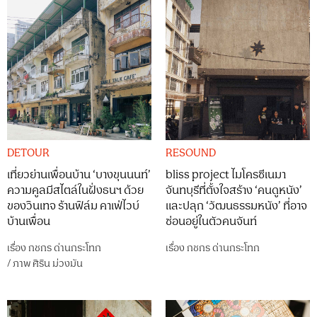
DETOUR
RESOUND
เที่ยวย่านเพื่อนบ้าน ‘บางขุนนนท์’
bliss project ไมโครซีเนมา
ความคูลมีสไตล์ในฝั่งธนฯ ด้วย
จันทบุรีที่ตั้งใจสร้าง ‘คนดูหนัง’
ของวินเทจ ร้านฟิล์ม คาเฟ่ไวบ์
และปลุก ‘วัฒนธรรมหนัง’ ที่อาจ
บ้านเพื่อน
ซ่อนอยู่ในตัวคนจันท์
เรื่อง
กชกร ด่านกระโทก
เรื่อง
กชกร ด่านกระโทก
/
ภาพ
ศิริน ม่วงมัน