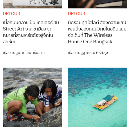
DETOUR
DETOUR
เมื่อถนนกลายเป็นแกลเลอรี ชม
มัดรวมทุกไฮไลต์ ส่องความแฮป
Street Art จาก 5 เมือง จุด
เพนนิ่งของถนนวิทยุในอดีตแบบ
หมายที่สายอาร์ตต้องรู้จักใน
จัดเต็มที่ The Wireless
อาเซียน
House One Bangkok
เรื่อง
ณัฐนนท์ จันทร์ขวาง
เรื่อง
ณัฐฐาภรณ์ ศิริสลุง