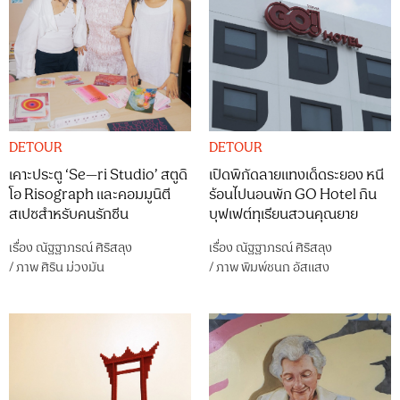
DETOUR
DETOUR
เคาะประตู ‘Se—ri Studio’ สตูดิ
เปิดพิกัดลายแทงเด็ดระยอง หนี
โอ Risograph และคอมมูนิตี
ร้อนไปนอนพัก GO Hotel กิน
สเปซสำหรับคนรักซีน
บุฟเฟต์ทุเรียนสวนคุณยาย
เรื่อง
ณัฐฐาภรณ์ ศิริสลุง
เรื่อง
ณัฐฐาภรณ์ ศิริสลุง
/
ภาพ
ศิริน ม่วงมัน
/
ภาพ
พิมพ์ชนก อัสแสง