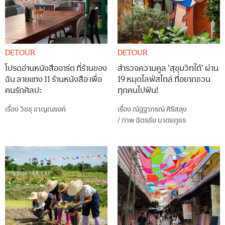
DETOUR
DETOUR
โปรดอ่านหนังสืออาร์ต ที่ร้านของ
สำรวจความคูล ‘สุขุมวิทใต้’ ผ่าน
ฉัน ลายแทง 11 ร้านหนังสือ เพื่อ
19 หมุดไลฟ์สไตล์ ที่อยากชวน
คนรักศิลปะ
ทุกคนไปฟิน!
เรื่อง
วิชชุ ชาญณรงค์
เรื่อง
ณัฐฐาภรณ์ ศิริสลุง
/
ภาพ
ฉัตรชัย มาตยภูธร