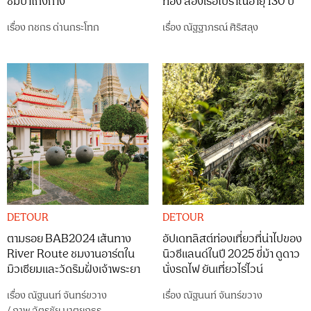
ชมป่าโกงกาง
ทอง ล่องเรือโบราณอายุ 130 ปี
เรื่อง
กชกร ด่านกระโทก
เรื่อง
ณัฐฐาภรณ์ ศิริสลุง
DETOUR
DETOUR
ตามรอย BAB2024 เส้นทาง
อัปเดทลิสต์ท่องเที่ยวที่น่าไปของ
River Route ชมงานอาร์ตใน
นิวซีแลนด์ในปี 2025 ขี่ม้า ดูดาว
มิวเซียมและวัดริมฝั่งเจ้าพระยา
นั่งรถไฟ ยันเที่ยวไร่ไวน์
เรื่อง
ณัฐนนท์ จันทร์ขวาง
เรื่อง
ณัฐนนท์ จันทร์ขวาง
/
ภาพ
ฉัตรชัย มาตยภูธร