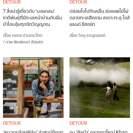
DETOUR
DETOUR
7 สิ่งน่ารู้เกี่ยวกับ ‘มอแกลน’
ปล่อยใจไปกับคลื่น ล่องแพไม้ไผ่
ชาติพันธุ์ที่มีทะเลหน้าบ้านกับผืน
กลางทะเลสีคราม @เกาะทะลุ ไอส์
ป่าโอบอุ้มทุกจิตวิญญาณ
แลนด์ รีสอร์ท
เรื่อง
กชกร ด่านกระโทก
เรื่อง
วิชชุ ชาญณรงค์
/
ภาพ
พิมพ์ชนก อัสแสง
DETOUR
DETOUR
‘หนวดกล้องฟิล์ม’ ล่าสมบัติของ
ชม ‘ศิลป่า’ กลางเขาใหญ่ Khao