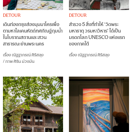
DETOUR
DETOUR
เดินท่องกรุงส่องมุมมาโครเพื่อ
สำรวจ 5 สิ่งที่ทำให้ ‘วัดพระ
ตามหาไลเคนหัตถ์ทศกัณฐ์กุมน้ำ
มหาธาตุ วรมหาวิหาร’ ได้เป็น
ในโบราณสถานและสวน
มรดกโลก UNESCO แห่งแรก
สาธารณะย่านพระนคร
ของภาคใต้
เรื่อง
ณัฐฐาภรณ์ ศิริสลุง
เรื่อง
ณัฐฐาภรณ์ ศิริสลุง
/
ภาพ
ศิริน ม่วงมัน