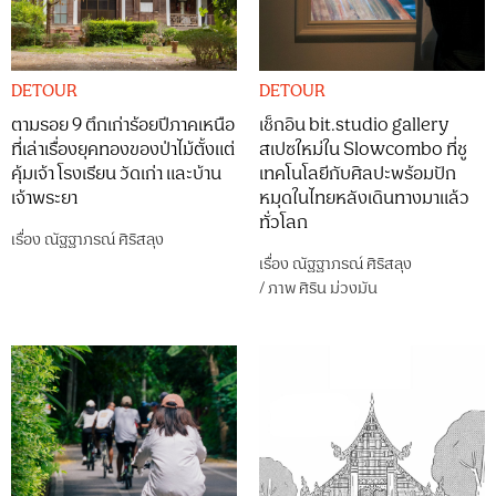
DETOUR
DETOUR
ตามรอย 9 ตึกเก่าร้อยปีภาคเหนือ
เช็กอิน bit.studio gallery
ที่เล่าเรื่องยุคทองของป่าไม้ตั้งแต่
สเปซใหม่ใน Slowcombo ที่ชู
คุ้มเจ้า โรงเรียน วัดเก่า และบ้าน
เทคโนโลยีกับศิลปะพร้อมปัก
เจ้าพระยา
หมุดในไทยหลังเดินทางมาแล้ว
ทั่วโลก
เรื่อง
ณัฐฐาภรณ์ ศิริสลุง
เรื่อง
ณัฐฐาภรณ์ ศิริสลุง
/
ภาพ
ศิริน ม่วงมัน