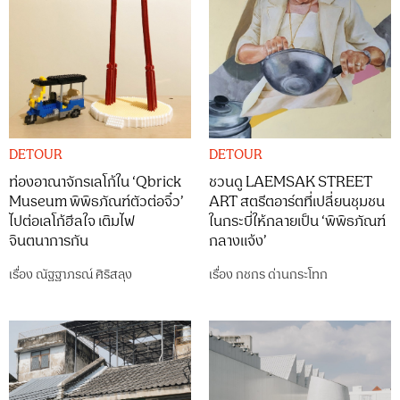
DETOUR
DETOUR
ท่องอาณาจักรเลโก้ใน ‘Qbrick
ชวนดู LAEMSAK STREET
Museum พิพิธภัณฑ์ตัวต่อจิ๋ว’
ART สตรีตอาร์ตที่เปลี่ยนชุมชน
ไปต่อเลโก้ฮีลใจ เติมไฟ
ในกระบี่ให้กลายเป็น ‘พิพิธภัณฑ์
จินตนาการกัน
กลางแจ้ง’
เรื่อง
ณัฐฐาภรณ์ ศิริสลุง
เรื่อง
กชกร ด่านกระโทก