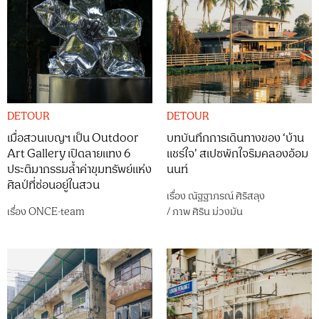
DETOUR
DETOUR
เมื่อสวนเบญฯ เป็น Outdoor
บทบันทึกการเดินทางของ ‘บ้าน
Art Gallery เปิดลายแทง 6
แชร์ใจ’ สเปซพักใจริมคลองอ้อม
ประติมากรรมล้ำค่าขุมทรัพย์แห่ง
นนท์
ศิลป์ที่ซ่อนอยู่ในสวน
เรื่อง
ณัฐฐาภรณ์ ศิริสลุง
เรื่อง
ONCE-team
/
ภาพ
ศิริน ม่วงมัน