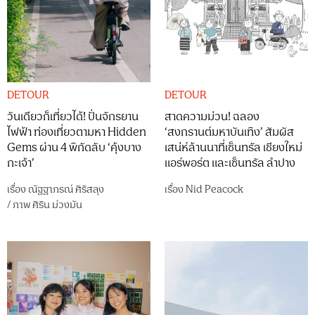
DETOUR
DETOUR
วันเดียวก็เที่ยวได้! ปั่นจักรยาน
สาดความม่วน! ฉลอง
ไฟฟ้า ท่องเที่ยวตามหา Hidden
‘สงกรานต์มหาบันเทิง’ สัมผัส
Gems ผ่าน 4 พิกัดลับ ‘คุ้งบาง
เสน่ห์ล้านนาที่เซ็นทรัล เชียงใหม่
กะเจ้า’
แอร์พอร์ต และเซ็นทรัล ลำปาง
เรื่อง
ณัฐฐาภรณ์ ศิริสลุง
เรื่อง
Nid Peacock
/
ภาพ
ศิริน ม่วงมัน