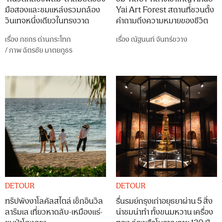
มือสองและชมแหล่งรวมกล้อง
Yai Art Forest สถานที่ชวนตั้ง
วินเทจหนึ่งเดียวในทรงวาด
คำถามถึงความหมายของชีวิต
เรื่อง
กชกร ด่านกระโทก
เรื่อง
ณัฐนนท์ จันทร์ขวาง
/
ภาพ
ฉัตรชัย มาตยภูธร
DETOUR
DETOUR
ทริปพังงาโลคัลสไตล์ เช็กอินวิล
รื่นรมย์กรุงเก่าอยุธยาผ่าน 5 สิ่ง
ลาริมเล เที่ยวหาดลับ-เหมืองแร่-
น่าชมน่าทำ ทั้งขนมหวาน เครื่อง