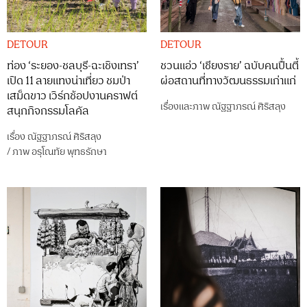
DETOUR
DETOUR
ท่อง ‘ระยอง-ชลบุรี-ฉะเชิงเทรา’
ชวนแอ่ว ‘เชียงราย’ ฉบับคนปื้นตี้
เปิด 11 ลายแทงน่าเที่ยว ชมป่า
ผ่อสถานที่ทางวัฒนธรรมเก่าแก่
เสม็ดขาว เวิร์กช้อปงานคราฟต์
เรื่องและภาพ
ณัฐฐาภรณ์ ศิริสลุง
สนุกกิจกรรมโลคัล
เรื่อง
ณัฐฐาภรณ์ ศิริสลุง
/
ภาพ
อรุโณทัย พุทธรักษา