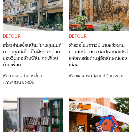
DETOUR
DETOUR
เที่ยวย่านเพื่อนบ้าน ‘บางขุนนนท์’
สำรวจไชนาทาวน์ มาเลเซียผ่าน
ความคูลมีสไตล์ในฝั่งธนฯ ด้วย
งานสตรีตอาร์ต ศิลปะจากสเปรย์
ของวินเทจ ร้านฟิล์ม คาเฟ่ไวบ์
แห่งการต่อต้านสู่อัตลักษณ์ของ
บ้านเพื่อน
เมือง
เรื่อง
กชกร ด่านกระโทก
เรื่องและภาพ
ณัฐนนท์ จันทร์ขวาง
/
ภาพ
ศิริน ม่วงมัน