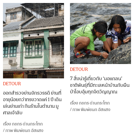
DETOUR
7 สิ่งน่ารู้เกี่ยวกับ ‘มอแกลน’
DETOUR
ชาติพันธุ์ที่มีทะเลหน้าบ้านกับผืน
ป่าโอบอุ้มทุกจิตวิญญาณ
ออกสำรวจย่านจักรวรรดิ ย่านที่
อายุน้อยกว่าทรงวาดแค่ 1 ปี เดิน
เรื่อง
กชกร ด่านกระโทก
เล่นย่านเก่า กินร้านในตำนาน มู
/
ภาพ
พิมพ์ชนก อัสแสง
ศาลเจ้าลับ
เรื่อง
กชกร ด่านกระโทก
/
ภาพ
พิมพ์ชนก อัสแสง