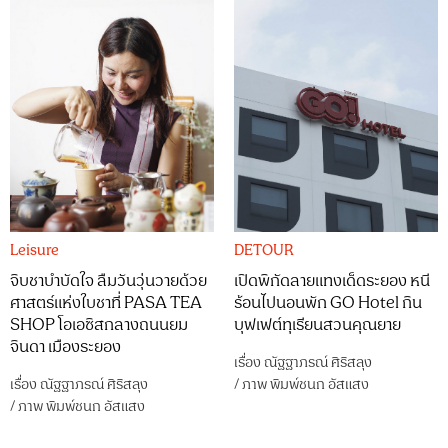
Leisure
DETOUR
จิบชาบำบัดใจ ลืมวันวุ่นวายด้วย
เปิดพิกัดลายแทงเด็ดระยอง หนี
ศาสตร์แห่งใบชาที่ PASA TEA
ร้อนไปนอนพัก GO Hotel กิน
SHOP โอเอซิสกลางถนนยม
บุฟเฟต์ทุเรียนสวนคุณยาย
จินดา เมืองระยอง
เรื่อง
ณัฐฐาภรณ์ ศิริสลุง
เรื่อง
ณัฐฐาภรณ์ ศิริสลุง
/
ภาพ
พิมพ์ชนก อัสแสง
/
ภาพ
พิมพ์ชนก อัสแสง