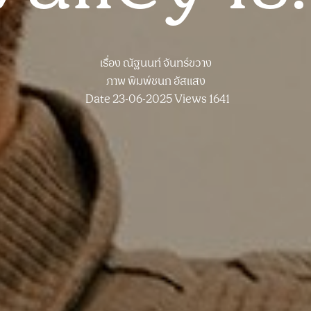
เรื่อง
ณัฐนนท์ จันทร์ขวาง
ภาพ
พิมพ์ชนก อัสแสง
Date 23-06-2025
Views 1641