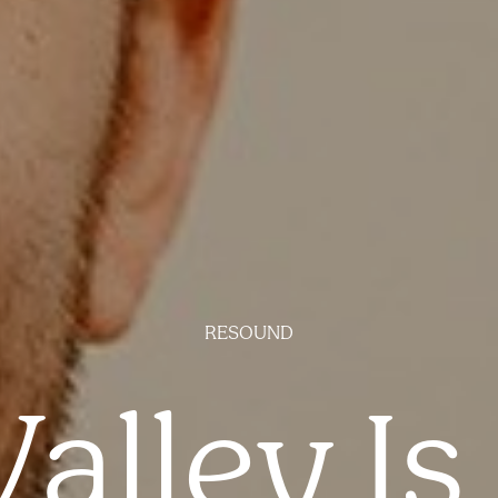
RESOUND
alley Is.