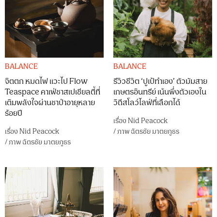
BALANCE
BALANCE
จิตตก หมดไฟ แวะไป Flow
รีวิวชีวิต ‘ปูเป้ทําเอง’ ตัวมัมสาย
Teaspace คาเฟ่ชาสเปเชียลตี้ที่
เกษตรอินทรีย์ เน้นพึ่งตัวเองใน
เติมพลังใจผ่านชาป่าอายุหลาย
วิถีสโลว์ไลฟ์ที่เลือกได้
ร้อยปี
เรื่อง
Nid Peacock
เรื่อง
Nid Peacock
/
ภาพ
ฉัตรชัย มาตยภูธร
/
ภาพ
ฉัตรชัย มาตยภูธร