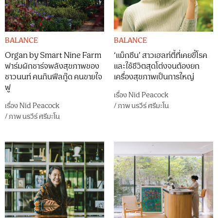
BALANCE
BALANCE
Organ by Smart Nine Farm
‘แม็กซีน’ สาวเฮลท์ตี้ที่เคยขี้โรค
ฟาร์มผักชาร์จพลังสุขภาพของ
และใช้ชีวิตสุดโต่งจนต้องยก
ชาวนนท์ คนกินฟีลกู๊ด คนขายใจ
เครื่องสุขภาพเป็นการใหญ่
ฟู
เรื่อง
Nid Peacock
เรื่อง
Nid Peacock
/
ภาพ
นรวีร์ ศรีมะโน
/
ภาพ
นรวีร์ ศรีมะโน