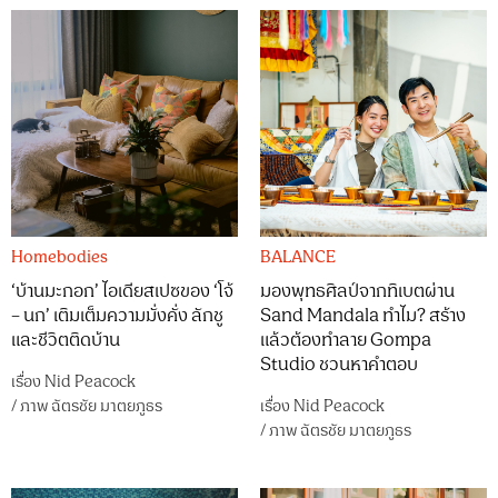
Homebodies
BALANCE
‘บ้านมะกอก’ ไอเดียสเปซของ ‘โจ้
มองพุทธศิลป์จากทิเบตผ่าน
– นก’ เติมเต็มความมั่งคั่ง ลักชู
Sand Mandala ทำไม? สร้าง
และชีวิตติดบ้าน
แล้วต้องทำลาย Gompa
Studio ชวนหาคำตอบ
เรื่อง
Nid Peacock
/
ภาพ
ฉัตรชัย มาตยภูธร
เรื่อง
Nid Peacock
/
ภาพ
ฉัตรชัย มาตยภูธร