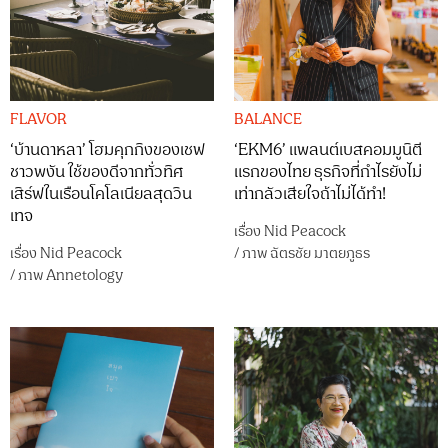
FLAVOR
BALANCE
‘บ้านดาหลา’ โฮมคุกกิงของเชฟ
‘EKM6’ แพลนต์เบสคอมมูนิตี
ชาวพงัน ใช้ของดีจากทั่วทิศ
แรกของไทย ธุรกิจที่กำไรยังไม่
เสิร์ฟในเรือนโคโลเนียลสุดวิน
เท่ากลัวเสียใจถ้าไม่ได้ทำ!
เทจ
เรื่อง
Nid Peacock
เรื่อง
Nid Peacock
/
ภาพ
ฉัตรชัย มาตยภูธร
/
ภาพ
Annetology