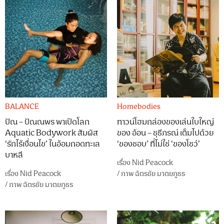
BALANCE
Homebodies
ปัณ – ปัณณพร พาเปิดโลก
ทาวน์โฮมกล่องของเล่นใบใหญ่
Aquatic Bodywork สัมผัส
ของ อ้อน – ชุธีภรณ์ เต็มไปด้วย
‘รักไร้เงื่อนไข’ ในอ้อมกอดทะเล
‘ของชอบ’ ที่ไม่ใช่ ‘ของโชว์’
บาหลี
เรื่อง
Nid Peacock
เรื่อง
Nid Peacock
/
ภาพ
ฉัตรชัย มาตยภูธร
/
ภาพ
ฉัตรชัย มาตยภูธร