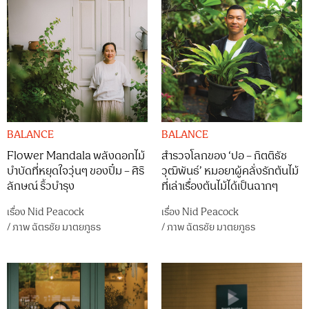
BALANCE
BALANCE
Flower Mandala พลังดอกไม้
สำรวจโลกของ ‘ปอ – กิตติธัช
บำบัดที่หยุดใจวุ่นๆ ของปิ๋ม – ศิริ
วุฒิพันธ์’ หมอยาผู้คลั่งรักต้นไม้
ลักษณ์ ริ้วบำรุง
ที่เล่าเรื่องต้นไม้ได้เป็นฉากๆ
เรื่อง
Nid Peacock
เรื่อง
Nid Peacock
/
ภาพ
ฉัตรชัย มาตยภูธร
/
ภาพ
ฉัตรชัย มาตยภูธร