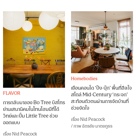
Homebodies
เยือนคอนโด ‘ป๊ง-บุ๊ก’ พื้นที่ฮีลใจ
FLAVOR
สไตล์ Mid-Century ‘กระจก’
สะท้อนตัวตนผ่านการจัดบ้านที่
การกลับมาของ Bo Tree บิสโทร
ช่วยจัดใจ
ย่านเสนานิคมในโทนโฮมมีที่ได้
วิทย์และปิ๋ม Little Tree ช่วย
เรื่อง
Nid Peacock
ออกแบบ
/
ภาพ
ฉัตรชัย มาตยภูธร
เรื่อง
Nid Peacock