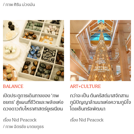
/
ภาพ
ศิริน ม่วงมัน
BALANCE
ART+CULTURE
เปิดประตูการเดินทางของ ‘ภพ
กว่าจะเป็น ต้นคริสต์มาสจักสาน
ชยกร’ สู่แผนที่ชีวิตและพลังแห่ง
ภูมิปัญญาล้านนาแห่งความภูมิใจ
ดวงดาวกับโหราศาสตร์ยูเรเนียน
โดยเซ็นทรัลพัฒนา
เรื่อง
Nid Peacock
เรื่อง
Nid Peacock
/
ภาพ
ฉัตรชัย มาตยภูธร