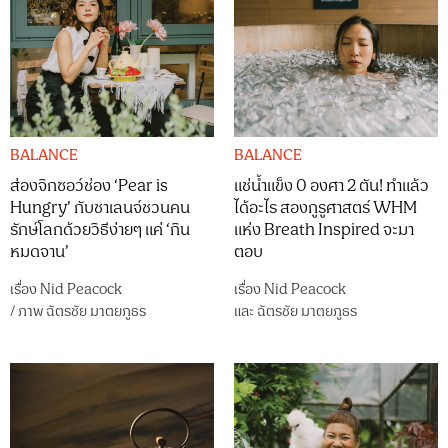
BALANCE
BALANCE
ส่องจิกซอว์ช่อง ‘Pear is
แช่น้ำแข็ง 0 องศา 2 ตัน! ทำแล้ว
Hungry’ กับชาเลนจ์ชวนคน
ได้อะไร สองกูรูศาสตร์ WHM
รักษ์โลกด้วยวิธีง่ายๆ แค่ ‘กิน
แห่ง Breath Inspired จะมา
หมดจาน’
ตอบ
เรื่อง
Nid Peacock
เรื่อง
Nid Peacock
/
ภาพ
ฉัตรชัย มาตยภูธร
และ
ฉัตรชัย มาตยภูธร