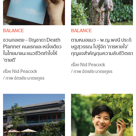
BALANCE
BALANCE
ชวนกอเตย – ปิญชาดา Death
ตามหมอแมว – พ.ญ.พจนี ประดิ
Planner คนแรกและหนึ่งเดียว
ษฐสุวรรณ ไปรู้จัก ‘การหายใจ’
ในไทยมาแนะแนวชีวิตทำไงให้
กุญแจสำคัญกุมความลับชีวิตเรา
‘ตายดี’
เรื่อง
Nid Peacock
เรื่อง
Nid Peacock
/
ภาพ
ฉัตรชัย มาตยภูธร
/
ภาพ
ฉัตรชัย มาตยภูธร