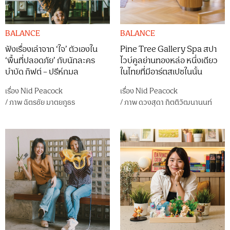
BALANCE
BALANCE
ฟังเรื่องเล่าจาก ‘ใจ’ ตัวเองใน
Pine Tree Gallery Spa สปา
‘พื้นที่ปลอดภัย’ กับนักละคร
ไวบ์คูลย่านทองหล่อ หนึ่งเดียว
บำบัด กิฟต์ – ปรีห์กมล
ในไทยที่มีอาร์ตสเปซในนั้น
เรื่อง
Nid Peacock
เรื่อง
Nid Peacock
/
ภาพ
ฉัตรชัย มาตยภูธร
/
ภาพ
ดวงสุดา กิตติวัฒนานนท์