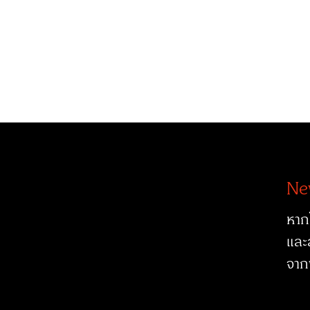
Ne
หาก
และ
จาก