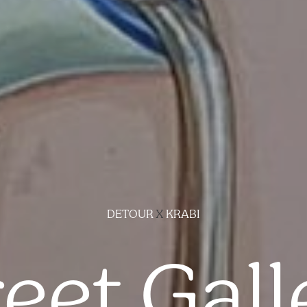
DETOUR
X
KRABI
reet Gall