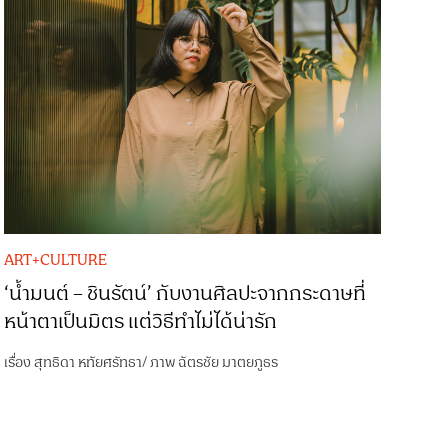
ART+CULTURE
‘น้ำมนต์ – ชินรัตน์’ กับงานศิลปะจากกระดาษที่
หน้าตาเป็นมิตร แต่วิธีทำไม่ได้น่ารัก
เรื่อง
สุทธิดา หทัยศรัทธา
/
ภาพ
ฉัตรชัย มาตยภูธร