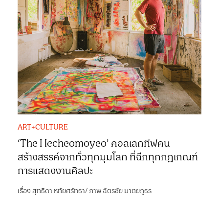
ART+CULTURE
‘The Hecheomoyeo’ คอลเลกทีฟคน
สร้างสรรค์จากทั่วทุกมุมโลก ที่ฉีกทุกกฎเกณฑ์
การแสดงงานศิลปะ
เรื่อง
สุทธิดา หทัยศรัทธา
/
ภาพ
ฉัตรชัย มาตยภูธร