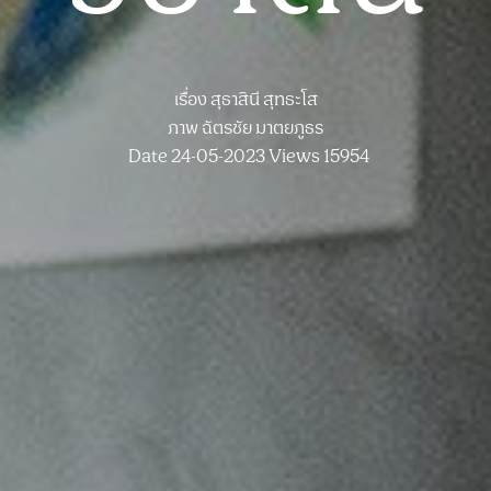
เรื่อง
สุธาสินี สุทธะโส
ภาพ
ฉัตรชัย มาตยภูธร
Date 24-05-2023
Views 15954