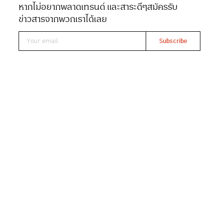
Date 21-02-2026
Views 267
ข่าวสารจากพวกเราได้เลย
Galaxy AI เตรียมเปลี่ยนงานถ่าย
ภาพบนสมาร์ทโฟนให้จบในเครื่อง
เดียว
เป็นเรื่องที่น่าสนใจมากที่เดี๋ยวนี้การแต่งภาพระดับโปรอาจ
ทำได้ง่ายขึ้นโดยไม่ต้องง้อคอมพิวเตอร์ เพราะมีกระแสข่าวว่า
Samsung Galaxy เตรียมส่งประสบการณ์ “เครื่องเดียวครบ