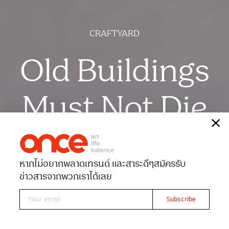
CRAFTYARD
Old Buildings
Must Not Die
เรื่อง
พิชามญชุ์ พูนสวัสดิ์พงศ์
ภาพ
ฉัตรชัย มาตยภูธร
หากไม่อยากพลาดเทรนด์ และสาระดีๆ
สมัครรับ
Date 06-07-2024
Views 4993
ข่าวสารจากพวกเราได้เลย