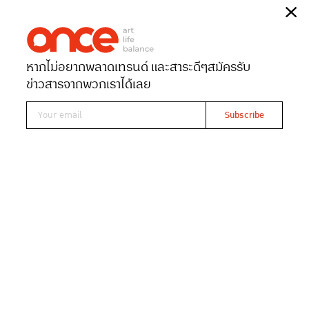
Arts Festival
เรื่อง
ONCE-team
หากไม่อยากพลาดเทรนด์ และสาระดีๆ
สมัครรับ
Date 03-03-2025
Views 814
ข่าวสารจากพวกเราได้เลย
‘ฮ่องกง ซูเปอร์ มาร์ช’ เสพงานศิลป์
และป๊อปคัลเจอร์ระดับโลก
เดือนมีนาคมนี้นับเป็นเดือนที่เหมาะกับการจัดทริปตีตั๋วมา
ฮ่องกงสำหรับนักท่องเที่ยวสายอาร์ตและสายอีเวนต์แบบสุดๆ
เพราะฮ่องกงจัดเต็มในฐานะหมุดหมายสำคัญของวงการ
ศิลปะและวัฒนธรรม นำเสนอเทศกาล “ซูเปอร์ มาร์ช (Super