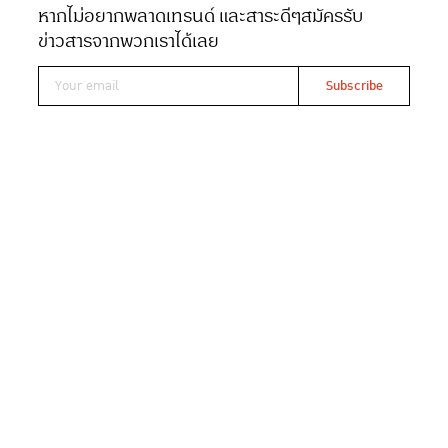
หากไม่อยากพลาดเทรนด์ และสาระดีๆ
สมัครรับ
Date 25-10-2022
Views 940
ข่าวสารจากพวกเราได้เลย
กลับมาอีกครั้ง สำหรับการแข่งขันลากูน่า ภูเก็ต ไตรกีฬา
(Laguna Phuket Triathlon) ครั้งที่ 28 หลังจากเว้นไป 1 ปี
เนื่องจากการแพร่ระบาดโควิด-19 ปีนี้ ลากูน่า ภูเก็ต เตรียม
พร้อมต้อนรับนักไตรกีฬากว่า 1,200 คน จาก 38 ประเทศทั่ว
โลกในวันอาทิตย์ที่ 20 พฤศจิกายน 2565
การแข่งขันลากูน่า ภูเก็ต ไตรกีฬา ได้รับการขนานนามว่า “ศึก
แห่งตำนาน” และได้รับความนิยมเนื่องจาก มีเส้นทางการ
แข่งขันสุดท้าทาย โอบล้อมด้วยวิวทิวทัศน์ที่สวยงามของ ลากู
น่า ภูเก็ต ตั้งแต่จุดปล่อยตัวไปจนถึงเส้นชัย อีกทั้งประเภท
ของการแข่งขันสุดพิเศษที่ไม่เหมือนใคร ประกอบด้วยการว่าย