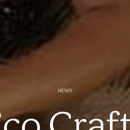
NEWS
co Craf