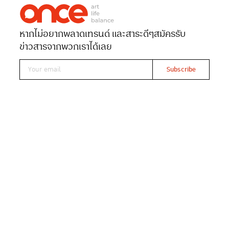
เรื่อง
ONCE-team
หากไม่อยากพลาดเทรนด์ และสาระดีๆ
สมัครรับ
Date 30-05-2026
Views 229
ข่าวสารจากพวกเราได้เลย
ส่องสีสันงาน SANSIRI 10 EAST
WELLNITY DAY ลักซ์ชัวรีคอมมูนิ
ตีที่ฮีลใจและเติมเต็มชีวิต