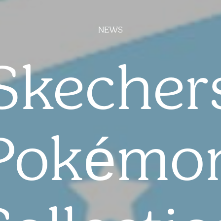
NEWS
Skecher
Pokémo