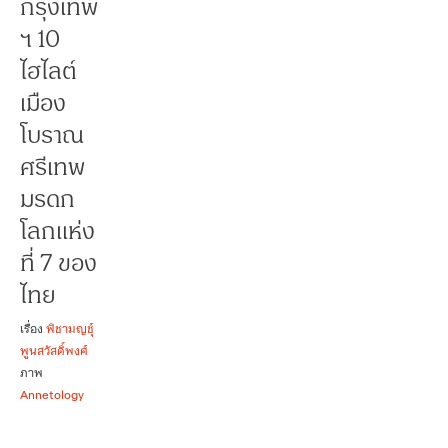
กรุงเทพ
ฯ 10
ไฮไลต์
เมือง
โบราณ
ศรีเทพ
มรดก
โลกแห่ง
ที่ 7 ของ
ไทย
เรื่อง
พิชามญชุ์
พูนสวัสดิ์พงศ์
ภาพ
Annetology