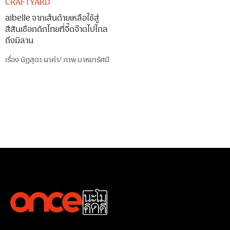
CRAFTYARD
aibelle จากเส้นด้ายเหลือใช้สู่
สีสันเชือกถักไทยที่จี๊ดจ๊าดไปไกล
ถึงมิลาน
เรื่อง
นัฎสุดา ผาคำ
/
ภาพ
มาหยารัศมี