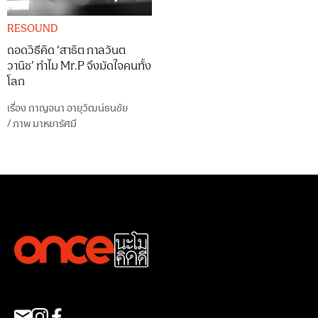
RESOUND
ถอดวิธีคิด ‘สาธิต กาลวันต
วานิช’ ทำไม Mr.P จึงมัดใจคนทั้ง
โลก
เรื่อง
กาญจนา อายุวัฒน์ธนชัย
/
ภาพ
มาหยารัศมี