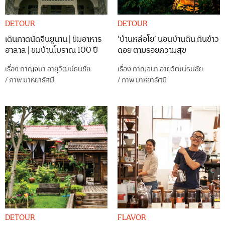
DETOUR
DETOUR
เดินกาดนัดจีนยูนาน | ชิมอาหาร
‘บ้านหล่อโย’ นอนบ้านดิน กินข้าว
ฮาลาล | ชมบ้านโบราณ 100 ปี
ดอย ตามรอยความสุข
เรื่อง
กาญจนา อายุวัฒน์ธนชัย
เรื่อง
กาญจนา อายุวัฒน์ธนชัย
/
ภาพ
มาหยารัศมี
/
ภาพ
มาหยารัศมี
DETOUR
FLAVOR