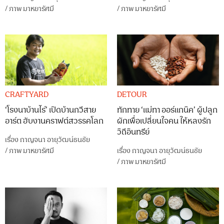
/
ภาพ
มาหยารัศมี
/
ภาพ
มาหยารัศมี
CRAFTYARD
DETOUR
‘โรงนาบ้านไร่’ เปิดบ้านกวีสาย
ทักทาย ‘แม่ทา ออร์แกนิค’ ผู้ปลูก
อาร์ต ฮับงานคราฟต์สวรรคโลก
ผักเพื่อเปลี่ยนใจคน ให้หลงรัก
วิถีอินทรีย์
เรื่อง
กาญจนา อายุวัฒน์ธนชัย
/
ภาพ
มาหยารัศมี
เรื่อง
กาญจนา อายุวัฒน์ธนชัย
/
ภาพ
มาหยารัศมี