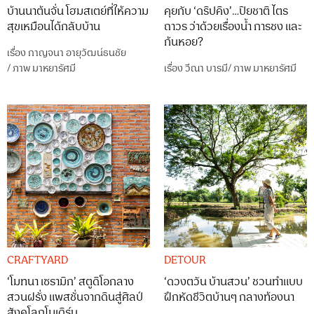
บ้านนาต้นจั่น โฮมสเตย์ที่ให้ความ
คุยกับ ‘ดริปคิง’…ปิยชาติ ไตร
สุขเหมือนได้กลับบ้าน
ถาวร ว่าด้วยเรื่องน้ำ การชง และ
ก้นหอย?
เรื่อง
กาญจนา อายุวัฒน์ธนชัย
/
ภาพ
มาหยารัศมี
เรื่อง
วีณา บารมี
/
ภาพ
มาหยารัศมี
CRAFTYARD
DETOUR
‘โมทนา เซรามิก’ สตูดิโอกลาง
‘ดวงตวัน บ้านสวน’ ชวนทำแบบ
สวนฝรั่ง แพสชั่นจากดินสู่ศิลป์
ฝึกหัดชีวิตบ้านๆ กลางท้องนา
สังคโลกโมเดิร์น