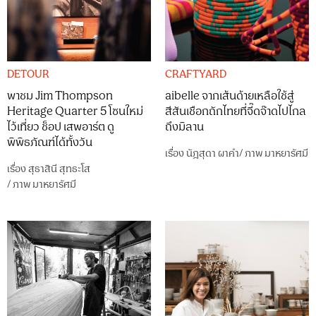
DETOUR
CRAFTYARD
พาชม Jim Thompson
aibelle จากเส้นด้ายเหลือใช้สู่
Heritage Quarter 5 โซนใหม่
สีสันเชือกถักไทยที่จี๊ดจ๊าดไปไกล
ไว้เที่ยว ช็อป เสพอาร์ต ดู
ถึงมิลาน
พิพิธภัณฑ์ได้ทั้งวัน
เรื่อง
นัฎสุดา ผาคำ
/
ภาพ
มาหยารัศมี
เรื่อง
สุธาสินี สุทธะโส
/
ภาพ
มาหยารัศมี