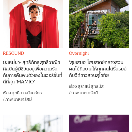
RESOUND
Overnight
มะเหมี่ยว- สุทธิภัทร สุทธิวาณิช
‘สุขเสมอ’ โฮมสเตย์กลางสวน
ศิลปินผู้มีชีวิตอยู่เพื่อความรัก
ผลไม้ที่อยากให้ทุกคนได้รื่นรมย์
กับการค้นพบตัวเองในเวอร์ชั่นที่
กับวิถีชาวสวนสุโขทัย
ดีที่สุด ‘MAMIO’
เรื่อง
สุธาสินี สุทธะโส
เรื่อง
สุทธิดา หทัยศรัทธา
/
ภาพ
มาหยารัศมี
/
ภาพ
มาหยารัศมี