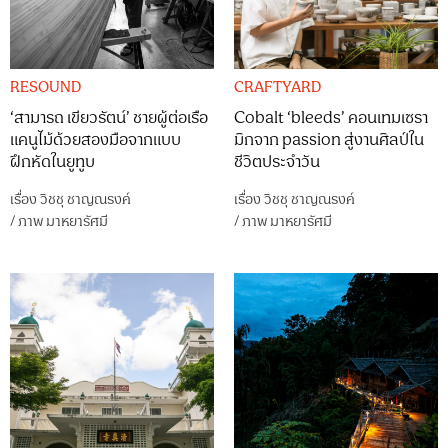
RESOUND
CRAFTYARD
‘สามารถ เขียวรัตน์’ ชายผู้ต่อเรือ
Cobalt ‘bleeds’ คอนเทมเซรา
แคนูไม้ด้วยสองมือจากแบบ
มิกจาก passion สู่งานศิลป์ใน
ฝึกหัดในยูทูบ
ชีวิตประจำวัน
เรื่อง
วิชชุ ชาญณรงค์
เรื่อง
วิชชุ ชาญณรงค์
/
ภาพ
มาหยารัศมี
/
ภาพ
มาหยารัศมี