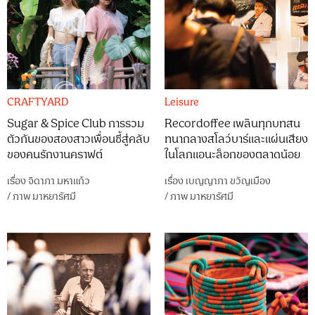
CRAFTYARD
Leisure
Sugar & Spice Club การรวม
Recordoffee เพลินทุกบทสน
ตัวกันของสองสาวเพื่อนซี้สู่คลับ
ทนากลางสโลว์บาร์และแผ่นเสียง
ของคนรักงานคราฟต์
ในโลกแอนะล็อกของตลาดน้อย
เรื่อง
จิดาภา มหาแก้ว
เรื่อง
เบญญาภา ขวัญเมือง
/
ภาพ
มาหยารัศมี
/
ภาพ
มาหยารัศมี