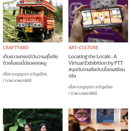
CRAFTYARD
ART+CULTURE
เก็บความทรงจำวันวานสุโขทัย
Locating the Locals : A
ด้วยโมเดลไม้รถคอกหมู
Virtual Exhibition by PTT
สนุกกับงานศิลป์บนโลกเสมือน
เรื่อง
เบญญาภา ขวัญเมือง
จริง
/
ภาพ
มาหยารัศมี
เรื่อง
เบญญาภา ขวัญเมือง
/
ภาพ
มาหยารัศมี