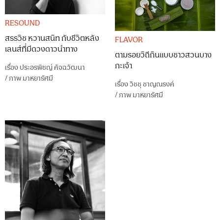
RESOUND
สรรวิช หวานสนิท กับชีวิตหลัง
FLAVOR
เลนส์ที่มีดวงดาวนำทาง
ตามรอยวิถีกินแบบชาวสวนบาง
กะเจ้า
เรื่อง
ประอรพิชญ์ คัจฉวัฒนา
/
ภาพ
มาหยารัศมี
เรื่อง
วิชชุ ชาญณรงค์
/
ภาพ
มาหยารัศมี