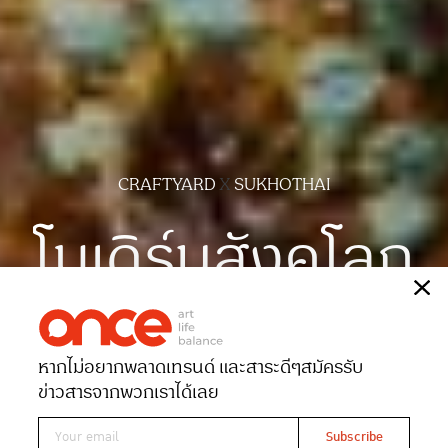
CRAFTYARD
X
SUKHOTHAI
โมเดิร์นสังคโลก
เรื่อง
กาญจนา อายุวัฒน์ธนชัย
ภาพ
มาหยารัศมี
หากไม่อยากพลาดเทรนด์ และสาระดีๆ
สมัครรับ
Date 27-03-2021
Views 9491
ข่าวสารจากพวกเราได้เลย