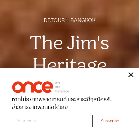
DETOUR
X
BANGKOK
The Jim's
Heritage
เรื่อง
สุธาสินี สุทธะโส
ภาพ
มาหยารัศมี
หากไม่อยากพลาดเทรนด์ และสาระดีๆ
สมัครรับ
Date 21-10-2022
Views 4255
ข่าวสารจากพวกเราได้เลย