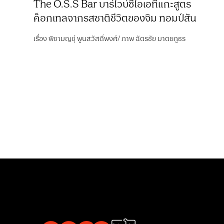
The O.S.S Bar บาร์ไวบ์ซีไอเอที่แกะสูตร
ค็อกเทลจากรสชาติชีวิตของจิม ทอมป์สัน
เรื่อง
พิชามญชุ์ พูนสวัสดิ์พงศ์
/
ภาพ
ฉัตรชัย มาตยภูธร