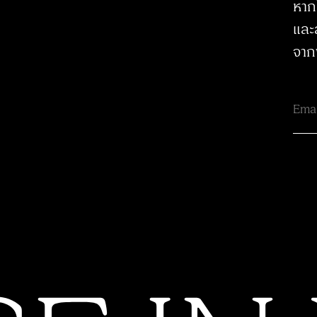
หาก
และ
จาก