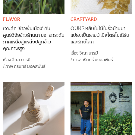
FLAVOR
CRAFTYARD
เจาะลึก ‘ข้าวพื้นเมือง’ กับ
OUKE หยิบใบไม้ในรั้วบ้านมา
ศูนย์วิจัยข้าวล้านนา มช. ยกระดับ
แปลงเป็นลายผ้ามีสไตล์โมเดิร์น
ภาคเหนือสู่แหล่งปลูกข้าว
และรักษ์โลก
คุณภาพสูง
เรื่อง
วีณา บารมี
เรื่อง
วีณา บารมี
/
ภาพ
กรินทร์ มงคลพันธ์
/
ภาพ
กรินทร์ มงคลพันธ์