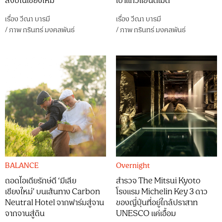
สงบในเชียงใหม่
เป่าแก้วแฮนด์เมด
เรื่อง
วีณา บารมี
เรื่อง
วีณา บารมี
/
ภาพ
กรินทร์ มงคลพันธ์
/
ภาพ
กรินทร์ มงคลพันธ์
BALANCE
Overnight
ถอดไอเดียรักษ์ดี ‘มีเลีย
สำรวจ The Mitsui Kyoto
เชียงใหม่’ บนเส้นทาง Carbon
โรงแรม Michelin Key 3 ดาว
Neutral Hotel จากฟาร์มสู่จาน
ของญี่ปุ่นที่อยู่ใกล้ปราสาท
จากจานสู่ดิน
UNESCO แค่เอื้อม