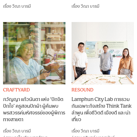
เรื่อง
วีณา บารมี
เรื่อง
วีณา บารมี
CRAFTYARD
RESOUND
ภวัญญา แก้วนันตา แห่ง ‘ปักจิต
Lamphun City Lab การรวม
ปักใจ’ ครูสอนปักผ้า ผู้ค้นพบ
กันเฉพาะกิจสร้าง Think Tank
พรสวรรค์มหัศจรรย์ของผู้พิการ
ลำพูน เพื่อชีวิตดี เมืองดี และน่า
ทางสายตา
เที่ยว
เรื่อง
วีณา บารมี
เรื่อง
วีณา บารมี