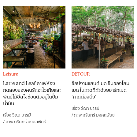
Leisure
DETOUR
Latte and Leaf คาเฟ่ห้อง
ช็อปงานแฮนด์เมด ชิมของโฮม
ทดลองของคนรักฮาโวเทียและ
เมด ในกาดที่ทำด้วยฮาร์ทเมด
พันธุ์ไม้ฮีลใจซ่อนตัวอยู่ในปั๊ม
‘กาดต๋องตึง’
น้ำมัน
เรื่อง
วีณา บารมี
เรื่อง
วีณา บารมี
/
ภาพ
กรินทร์ มงคลพันธ์
/
ภาพ
กรินทร์ มงคลพันธ์