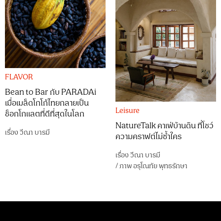
FLAVOR
Bean to Bar กับ PARADAi
เมื่อเมล็ดโกโก้ไทยกลายเป็น
Leisure
ช็อกโกแลตที่ดีที่สุดในโลก
NatureTalk คาเฟ่บ้านดิน ที่โชว์
เรื่อง
วีณา บารมี
ความคราฟต์ไม่ซ้ำใคร
เรื่อง
วีณา บารมี
/
ภาพ
อรุโณทัย พุทธรักษา