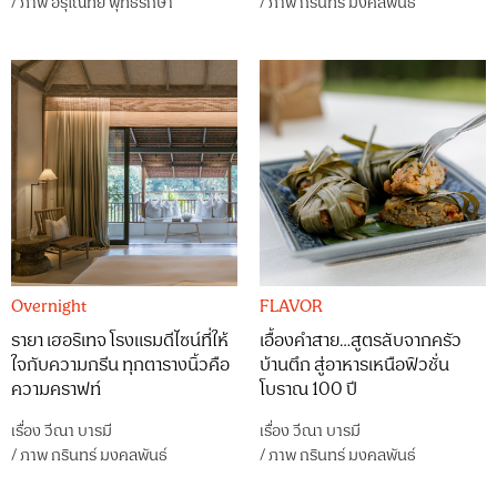
/
ภาพ
อรุโณทัย พุทธรักษา
/
ภาพ
กรินทร์ มงคลพันธ์
Overnight
FLAVOR
รายา เฮอริเทจ โรงแรมดีไซน์ที่ให้
เอื้องคำสาย…สูตรลับจากครัว
ใจกับความกรีน ทุกตารางนิ้วคือ
บ้านตึก สู่อาหารเหนือฟิวชั่น
ความคราฟท์
โบราณ 100 ปี
เรื่อง
วีณา บารมี
เรื่อง
วีณา บารมี
/
ภาพ
กรินทร์ มงคลพันธ์
/
ภาพ
กรินทร์ มงคลพันธ์