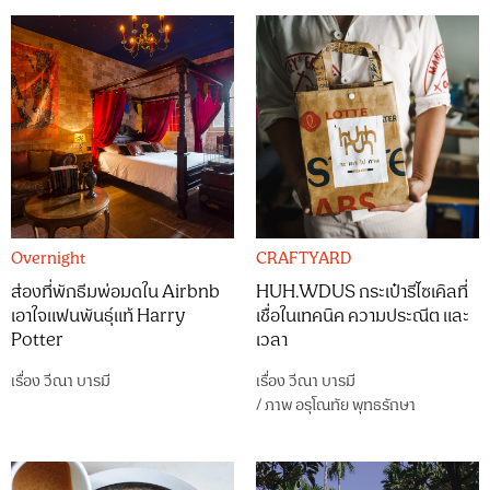
Overnight
CRAFTYARD
ส่องที่พักธีมพ่อมดใน Airbnb
HUH.WDUS กระเป๋ารีไซเคิลที่
เอาใจแฟนพันธุ์แท้ Harry
เชื่อในเทคนิค ความประณีต และ
Potter
เวลา
เรื่อง
วีณา บารมี
เรื่อง
วีณา บารมี
/
ภาพ
อรุโณทัย พุทธรักษา