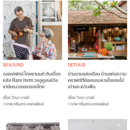
RESOUND
DETOUR
ณรงค์พัชร์ โตษยานนท์ กับเบื้อง
บ้านงามแสงเดือน บ้านแห่งความ
หลัง Rare Item วงอูคูเลเล่วัย
คราฟต์ที่ยังคงลมหายใจของไม้
เกษียณวงแรกของไทย
เก่าและควันฟืน
เรื่อง
วีณา บารมี
เรื่อง
วีณา บารมี
/
ภาพ
กรินทร์ มงคลพันธ์
/
ภาพ
กรินทร์ มงคลพันธ์