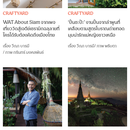
CRAFTYARD
CRAFTYARD
WAT About Siam จากเพจ
‘ปั้นซะป๊ะ’ งานปั้นจากลำพูนที่
เที่ยววัดสู่เจดีย์เซรามิกฉลุลายที่
เคลือบตามสูตรโบราณถ่ายทอด
ใครได้รับต้องคิดถึงเมืองไทย
มุมน่ารักแม่หญิงชาวเหนือ
เรื่อง
วีณา บารมี
เรื่อง
วีณา บารมี
/
ภาพ
พริบตา
/
ภาพ
กรินทร์ มงคลพันธ์