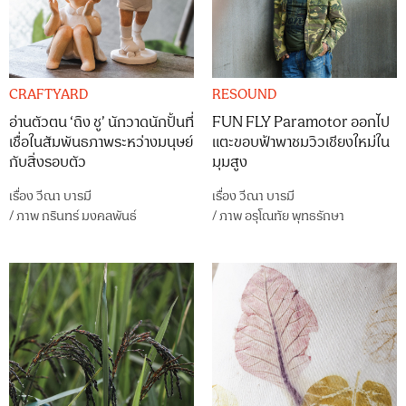
CRAFTYARD
RESOUND
อ่านตัวตน ‘ถิง ชู’ นักวาดนักปั้นที่
FUN FLY Paramotor ออกไป
เชื่อในสัมพันธภาพระหว่างมนุษย์
แตะขอบฟ้าพาชมวิวเชียงใหม่ใน
กับสิ่งรอบตัว
มุมสูง
เรื่อง
วีณา บารมี
เรื่อง
วีณา บารมี
/
ภาพ
กรินทร์ มงคลพันธ์
/
ภาพ
อรุโณทัย พุทธรักษา