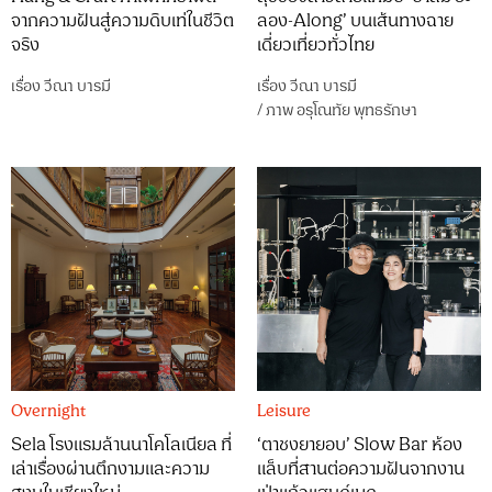
จากความฝันสู่ความดิบเท่ในชีวิต
ลอง-Along’ บนเส้นทางฉาย
จริง
เดี่ยวเที่ยวทั่วไทย
เรื่อง
วีณา บารมี
เรื่อง
วีณา บารมี
/
ภาพ
อรุโณทัย พุทธรักษา
Overnight
Leisure
Sela โรงแรมล้านนาโคโลเนียล ที่
‘ตาชงยายอบ’ Slow Bar ห้อง
เล่าเรื่องผ่านตึกงามและความ
แล็บที่สานต่อความฝันจากงาน