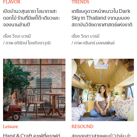
FLAVOR
TRENDS
เปิดบ้านวสุนธารา โอมากาเสะ
เตรียมดูดาวหน้าหนาวใน Dark
ดอกไม้ ร้านที่มีแค่โต๊ะเดียวและ
Sky in Thailand จากมุมมอง
จองนานข้ามปี
สถาบันวิจัยดาราศาสตร์แห่งชาติ
เรื่อง
วีณา บารมี
เรื่อง
วีณา บารมี
/
ภาพ
อภิรักษ์ โฆษกิจจาวุฒิ
/
ภาพ
กรินทร์ มงคลพันธ์
Leisure
RESOUND
Hang & Craft คาเฟ่ที่คราฟต์
สุขของสาวสายแคมป์ ‘ปาล์ม อ่ะ