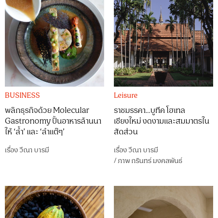
BUSINESS
Leisure
พลิกธุรกิจด้วย Molecular
ราชมรรคา…บูทีค โฮเทล
Gastronomy ปั้นอาหารล้านนา
เชียงใหม่ งดงามและสมมาตรใน
ให้ ‘ล้ำ’ และ ‘ลำแต๊ๆ’
สัดส่วน
เรื่อง
วีณา บารมี
เรื่อง
วีณา บารมี
/
ภาพ
กรินทร์ มงคลพันธ์