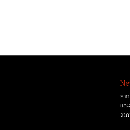
Ne
หาก
และ
จาก