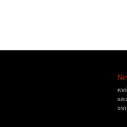
Ne
หาก
และ
จาก