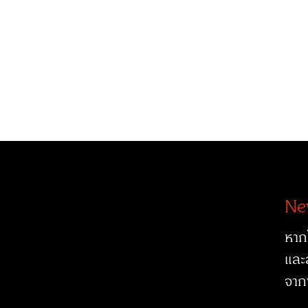
Ne
หาก
และ
จาก