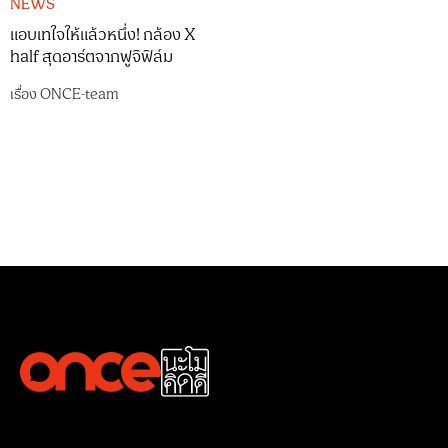
NEWS
แอบเทใจให้แล้วหนึ่ง! กล้อง X
half สุดอาร์ตจากฟูจิฟิล์ม
เรื่อง
ONCE-team