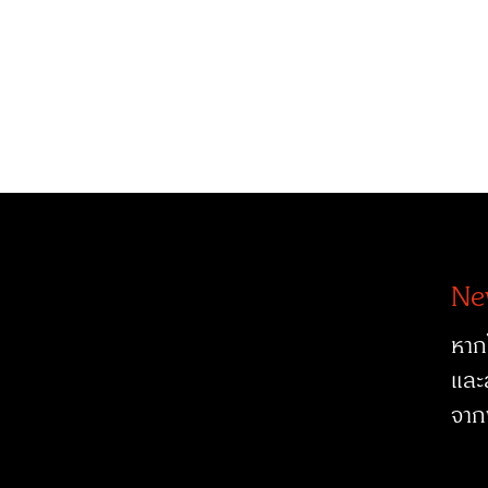
Ne
หาก
และ
จาก