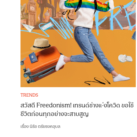
TRENDS
สวัสดี Freedonism! เทรนด์ช่างแ-่งโควิด ขอใช้
ชีวิตก่อนทุกอย่างจะสาบสูญ
เรื่อง
นิรัช ตรัยรงคอุบล