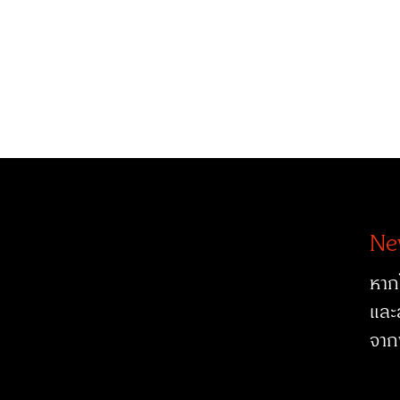
Ne
หาก
และ
จาก