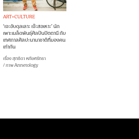
ART+CULTURE
‘เจะอับดุลเลาะ เจ๊ะสอเหาะ’ นัก
เพาะเมล็ดพันธุ์ศิลปินปัตตานี กับ
เทศกาลศิลปะนานาชาติที่มองคน
เท่ากัน
เรื่อง
สุทธิดา หทัยศรัทธา
/
ภาพ
Annetology