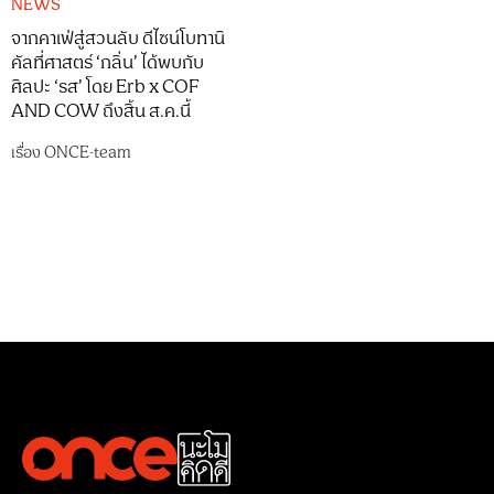
NEWS
จากคาเฟ่สู่สวนลับ ดีไซน์โบทานิ
คัลที่ศาสตร์ ‘กลิ่น’ ได้พบกับ
ศิลปะ ‘รส’ โดย Erb x COF
AND COW ถึงสิ้น ส.ค.นี้
เรื่อง
ONCE-team