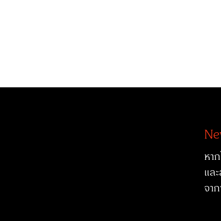
Ne
หาก
และ
จาก