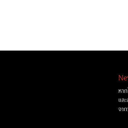
Ne
หาก
และ
จาก